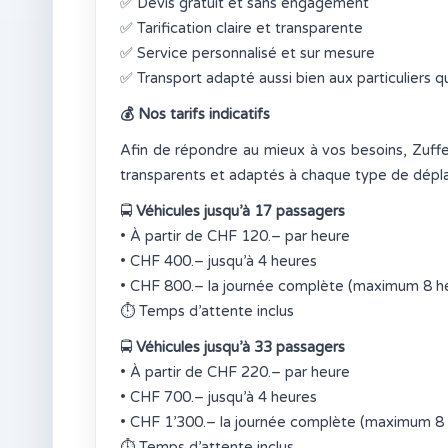
✅
Devis gratuit et sans engagement
✅
Tarification claire et transparente
✅
Service personnalisé et sur mesure
✅
Transport adapté aussi bien aux particuliers q
💰
Nos tarifs indicatifs
Afin de répondre au mieux à vos besoins, Zuffe
transparents et adaptés à chaque type de dép
🚍
Véhicules jusqu’à 17 passagers
• À partir de CHF 120.– par heure
• CHF 400.– jusqu’à 4 heures
• CHF 800.– la journée complète (maximum 8 h
⏱
Temps d’attente inclus
🚍
Véhicules jusqu’à 33 passagers
• À partir de CHF 220.– par heure
• CHF 700.– jusqu’à 4 heures
• CHF 1’300.– la journée complète (maximum 8 
⏱
Temps d’attente inclus