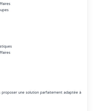
faires
oupes
stiques
faires
us proposer une solution parfaitement adaptée à