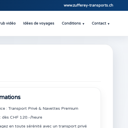
www.zufferey-transports.ch
ub vidéo
Idées de voyages
Conditions
Contact
▾
▾
rmations
ice : Transport Privé & Navettes Premium
 : dès CHF 120.-/heure
gez en toute sérénité avec un transport privé