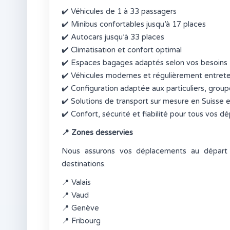
✔️
Véhicules de 1 à 33 passagers
✔️
Minibus confortables jusqu’à 17 places
✔️
Autocars jusqu’à 33 places
✔️
Climatisation et confort optimal
✔️
Espaces bagages adaptés selon vos besoins
✔️
Véhicules modernes et régulièrement entret
✔️
Configuration adaptée aux particuliers, group
✔️
Solutions de transport sur mesure en Suisse 
✔️
Confort, sécurité et fiabilité pour tous vos 
📍
Zones desservies
Nous assurons vos déplacements au départ 
destinations.
📍
Valais
📍
Vaud
📍
Genève
📍
Fribourg