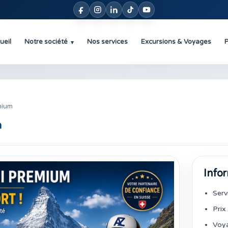
ueil
Notre société
Nos services
Excursions & Voyages
P
▾
mium
m
Info
Serv
Prix
Voya