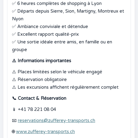
✅
6 heures complètes de shopping à Lyon
✅
Départs depuis Sierre, Sion, Martigny, Montreux et
Nyon
✅
Ambiance conviviale et détendue
✅
Excellent rapport qualité-prix
✅
Une sortie idéale entre amis, en famille ou en
groupe
⚠️
Informations importantes
⚠️
Places limitées selon le véhicule engagé
⚠️
Réservation obligatoire
⚠️
Les excursions affichent régulièrement complet
📞
Contact & Réservation
📱
+41 78 221 08 04
📧
reservations@zufferey-transports.ch
🌐
www.zufferey-transports.ch